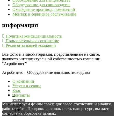
Оборудование для птицеводства
Оборудование для свиноводства
Охлаждение производ. помещений
Монтаж и сервисное обслуживание
информация
Политика конфиденциальности
Пользовательское соглашение
Реквизиты нашей компании
Все фото и видеоматериалы, представленные на сайте,
являются интеллектуальной собственностью компании
“Агробизнес”
Агробизнес – Оборудование для животноводства
О компании
Услуги и сервис
Блог
Контакты
О
компании
Мы используем файлы cookie для сбора статистики и анализа
Услуги и
работы сайта. Продолжая использовать наш ресурс, вы даете
сервис
согласие на обработку данных
Блог