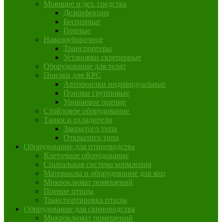
Моющие и дез. средства
Дезинфекция
Беспенные
Пенные
Навозоуборочное
Транспортеры
Установки скреперные
Оборудование для телят
Поилки для КРС
Автопоилки индивидуальные
Поилки групповые
Уровневое поение
Стойловое оборудование
Танки и охладители
Закрытого типа
Открытого типа
Оборудование для птицеводства
Клеточное оборудование
Спиральная система кормления
Материалы и оборудование для яиц
Микроклимат помещений
Поение птицы
Транспортировка птицы
Оборудование для свиноводства
Микроклимат помещений