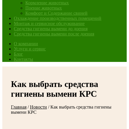
Кормление животных
Поение животных
Комфорт и Содержание свиней
Охлаждение производственных помещений
Монтаж и сервисное обслуживание
Средства гигиены вымени до доения
Средства гигиены вымени после доения
О компании
Услуги и сервис
Блог
Контакты
Как выбрать средства
гигиены вымени КРС
Главная
/
Новости
/
Как выбрать средства гигиены
вымени КРС