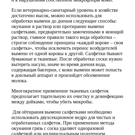
Если ветеринарно-санитарный уровень в хозяйстве
достаточно высок, можно использовать для
обработки вымени до доения следующие способы:
окунание в раствор или протирание вымени
салфетками, предварительно замоченными в моющий
раствор, главное правило такого вида обработки –
строгое соблюдение принципа «каждой корове – своя
салфетка», чтобы исключить перенос возбудителей
вымени от одной коровы к другой. Салфетки бывают
бумажные и тканевые. После обработки соски нужно
вытереть насухо, иначе во время доения вода,
содержащая бактерии, с кожи вымени может попасть
в доильный аппарат и произойдет обсеменение
молока.
Многократное применение тканевых салфеток
предполагает тщательную их очистку и дезинфекцию
между дойками, чтобы убить микробы.
Для обтирания вымени салфетками необходимо
использовать двухсекционное ведро для чистых и
отработанных салфеток. При применении метода
окунания грязь с соска удаляют одноразовой
салфеткой или индивидуальным полотенцем.