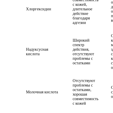
о
с кожей,
д
Хлоргексидин
длительное
действие
п
благодаря
в
адгезии
Широкий
к
спектр
м
Надуксусная
действия,
з
кислота
отсутствуют
с
проблемы с
к
остатками
с
о
Отсутствуют
проблемы с
С
остатками,
Молочная кислота
с
хорошая
о
совместимость
с кожей