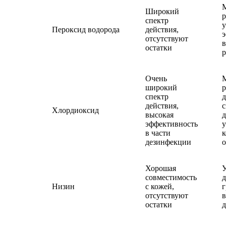
М
Широкий
р
спектр
у
Пероксид водорода
действия,
э
отсутствуют
в
остатки
Очень
М
широкий
р
спектр
действия,
с
Хлордиоксид
высокая
д
эффективность
у
в части
к
дезинфекции
о
Хорошая
У
совместимость
д
Низин
с кожей,
г
отсутствуют
в
остатки
д