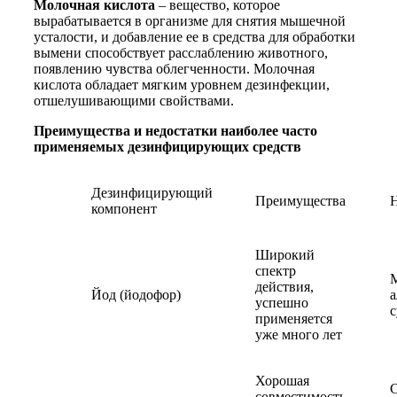
Молочная кислота
– вещество, которое
вырабатывается в организме для снятия мышечной
усталости, и добавление ее в средства для обработки
вымени способствует расслаблению животного,
появлению чувства облегченности. Молочная
кислота обладает мягким уровнем дезинфекции,
отшелушивающими свойствами.
Преимущества и недостатки наиболее часто
применяемых дезинфицирующих средств
Дезинфицирующий
Преимущества
Н
компонент
Широкий
спектр
М
действия,
Йод (йодофор)
а
успешно
с
применяется
уже много лет
Хорошая
С
совместимость