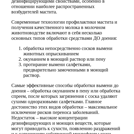
дезинфицирующими свойствами, особенно в
отношении наиболее распространенных
возбудителей мастита.
Современные технологии профилактики мастита и
получения качественного молока в молочном
животноводстве включают в себя несколько
основных типов обработки средствами ДО доения:
обработка непосредственно сосков вымени
животных опрыскиванием
окунанием в моющий раствор или пену
протирание вымени салфетками,
предварительно замоченными в моющий
раствор.
Самые эффективные способы обработки вымени до
доения – обработка окунанием в пену или обработка
спреем, после которых загрязнения с соска удаляют
сухими одноразовыми салфетками. Главное
достоинство этих видов обработки – максимальное
исключение рисков переноса заболеваний.
Недостаток – высокие концентрации
дезинфицирующих и моющих веществ, которые
могут приводить к сухости, появлению раздражений
и к нарушениям собственной микрофлоры кожи.