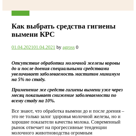
Categories
Новости
Как выбрать средства гигиены
вымени КРС
01.04.2021
01.04.2021
by
agross
0
Отсутствие обработки молочной железы коровы
до и после доения специальными средствами
увеличивает заболеваемость маститом минимум
на 5% по стаду.
Применение же средств гигиены вымени уже через
месяц показывает снижение заболеваемости по
всему стаду на 10%.
Все знают, что обработка вымени до и после доения –
это не только залог здоровья молочной железы, но и
хорошие показатели качества молока. Современный
рынок отвечает на прогрессивные тенденции
молочного животноводства огромным