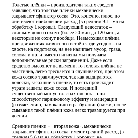
Толстые плёнки – производители таких средств
заявляют, что толстые плёнки механически
закрывают сфинктер соска. Это, конечно, плюс, но
они имеют наибольший расход (в среднем 9-11 мл на
обработку 1 коровы). Следующий недостаток –
слишком долго сохнут (более 20 мин до 120 мин, а
некоторые не сохнут вообще). Невысохшая плёнка
при движениях животного остаётся где угодно – на
хвосте, на подстилке, на нее налипает мусор, трава,
солома и пр. и вместо гигиены мы получаем
дополнительные риски загрязнений. Даже если
средство высохнет на вымени, то толстая плёнка не
эластична, легко трескается и слущивается, при этом
кожа сосков травмируется, так как выдираются
волоски, засохшие в пленке, то есть происходит
утрата защиты кожи соска. И последний
существенный минус толстых плёнок – они
способствуют парниковому эффекту и мацерации
(размягчению, намоканию и разбуханию) кожи, после
смывания такой плёнки кожа легко травмируется при
доении.
Средние плёнки – «вторая кожа», механически
закрывают сфинктер соска; имеют средний расход (в
среднем 5-6 мл на обработку 1 коровы); не