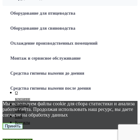
Оборудование для птицеводства
Оборудование для свиноводства
Охлаждение производственных помещений
Монтаж и сервисное обслуживание
Средства гигиены вымени до доения
Средства гигиены вымени после доения
О
компании
Мы используем файлы cookie для сбора статистики и анализа
Услуги и
работы сайта. Продолжая использовать наш ресурс, вы даете
сервис
согласие на обработку данных
Блог
Контакты
Принять