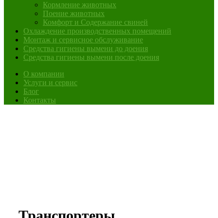
Кормление животных
Поение животных
Комфорт и Содержание свиней
Охлаждение производственных помещений
Монтаж и сервисное обслуживание
Средства гигиены вымени до доения
Средства гигиены вымени после доения
О компании
Услуги и сервис
Блог
Контакты
Транспортеры