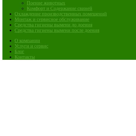
Поение животных
Комфорт и Содержание свиней
Охлаждение производственных помещений
Монтаж и сервисное обслуживание
Средства гигиены вымени до доения
Средства гигиены вымени после доения
О компании
Услуги и сервис
Блог
Контакты