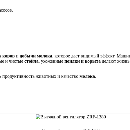
сосов.
ия
коров
и
добычи молока
, которое дает видимый эффект. Маш
ные и чистые
стойла
, ухоженные
поилки и корыта
делают жизнь
ь продуктивность животных и качество
молока
.