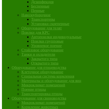
Дезинфекция
Беспенные
Пенные
Навозоуборочное
Транспортеры
Установки скреперные
Оборудование для телят
Поилки для КРС
Автопоилки индивидуальные
Поилки групповые
Уровневое поение
Стойловое оборудование
Танки и охладители
Закрытого типа
Открытого типа
Оборудование для птицеводства
Клеточное оборудование
Спиральная система кормления
Материалы и оборудование для яиц
Микроклимат помещений
Поение птицы
Транспортировка птицы
Оборудование для свиноводства
Микроклимат помещений
Кормление животных