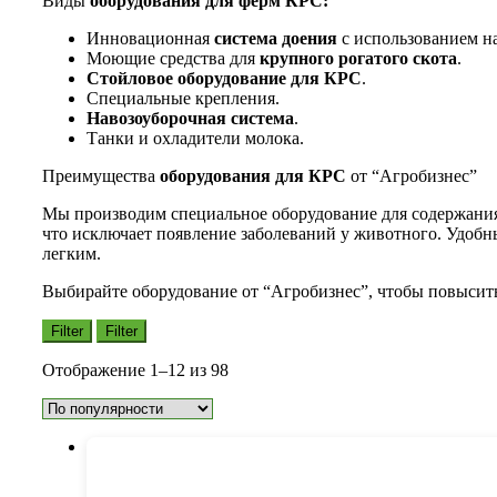
Виды
оборудования для ферм КРС:
Инновационная
система доения
с использованием на
Моющие средства для
крупного рогатого скота
.
Стойловое оборудование для КРС
.
Специальные крепления.
Навозоуборочная система
.
Танки и охладители молока.
Преимущества
оборудования для КРС
от “Агробизнес”
Мы производим специальное оборудование для содержан
что исключает появление заболеваний у животного. Удоб
легким.
Выбирайте оборудование от “Агробизнес”, чтобы повысит
Filter
Filter
Сортировка:
Отображение 1–12 из 98
по
популярности