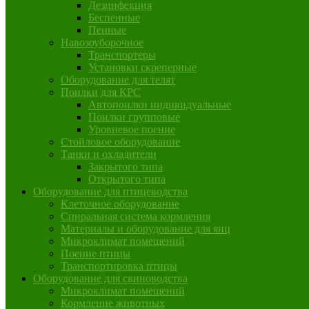
Дезинфекция
Беспенные
Пенные
Навозоуборочное
Транспортеры
Установки скреперные
Оборудование для телят
Поилки для КРС
Автопоилки индивидуальные
Поилки групповые
Уровневое поение
Стойловое оборудование
Танки и охладители
Закрытого типа
Открытого типа
Оборудование для птицеводства
Клеточное оборудование
Спиральная система кормления
Материалы и оборудование для яиц
Микроклимат помещений
Поение птицы
Транспортировка птицы
Оборудование для свиноводства
Микроклимат помещений
Кормление животных