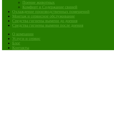
Поение животных
Комфорт и Содержание свиней
Охлаждение производственных помещений
Монтаж и сервисное обслуживание
Средства гигиены вымени до доения
Средства гигиены вымени после доения
О компании
Услуги и сервис
Блог
Контакты