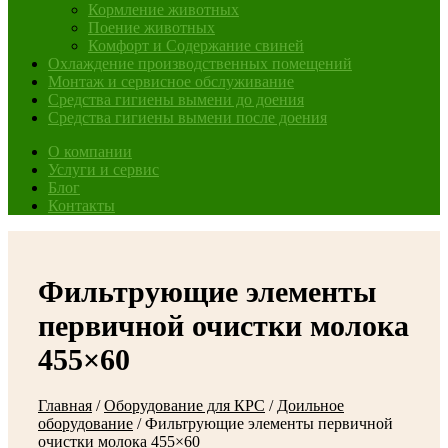
Кормление животных
Поение животных
Комфорт и Содержание свиней
Охлаждение производственных помещений
Монтаж и сервисное обслуживание
Средства гигиены вымени до доения
Средства гигиены вымени после доения
О компании
Услуги и сервис
Блог
Контакты
Фильтрующие элементы
первичной очистки молока
455×60
Главная
/
Оборудование для КРС
/
Доильное
оборудование
/
Фильтрующие элементы первичной
очистки молока 455×60