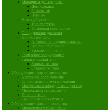
Моющие и дез. средства
Дезинфекция
Беспенные
Пенные
Навозоуборочное
Транспортеры
Установки скреперные
Оборудование для телят
Поилки для КРС
Автопоилки индивидуальные
Поилки групповые
Уровневое поение
Стойловое оборудование
Танки и охладители
Закрытого типа
Открытого типа
Оборудование для птицеводства
Клеточное оборудование
Спиральная система кормления
Материалы и оборудование для яиц
Микроклимат помещений
Поение птицы
Транспортировка птицы
Оборудование для свиноводства
Микроклимат помещений