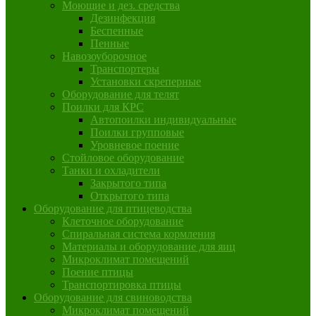
Моющие и дез. средства
Дезинфекция
Беспенные
Пенные
Навозоуборочное
Транспортеры
Установки скреперные
Оборудование для телят
Поилки для КРС
Автопоилки индивидуальные
Поилки групповые
Уровневое поение
Стойловое оборудование
Танки и охладители
Закрытого типа
Открытого типа
Оборудование для птицеводства
Клеточное оборудование
Спиральная система кормления
Материалы и оборудование для яиц
Микроклимат помещений
Поение птицы
Транспортировка птицы
Оборудование для свиноводства
Микроклимат помещений