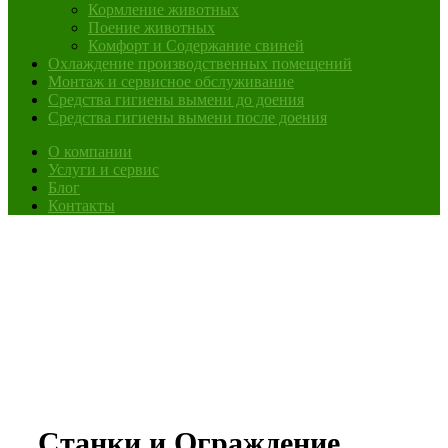
Кормление животных
Поение животных
Комфорт и Содержание свиней
Охлаждение производственных помещений
Монтаж и сервисное обслуживание
Средства гигиены вымени до доения
Средства гигиены вымени после доения
О компании
Услуги и сервис
Блог
Контакты
Станки и Ограждение