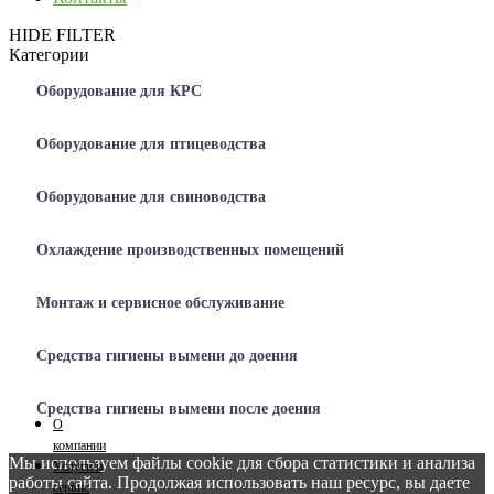
HIDE FILTER
Категории
Оборудование для КРС
Оборудование для птицеводства
Оборудование для свиноводства
Охлаждение производственных помещений
Монтаж и сервисное обслуживание
Средства гигиены вымени до доения
Средства гигиены вымени после доения
О
компании
Мы используем файлы cookie для сбора статистики и анализа
Услуги и
работы сайта. Продолжая использовать наш ресурс, вы даете
сервис