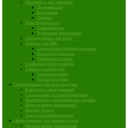
Моющие и дез. средства
Дезинфекция
Беспенные
Пенные
Навозоуборочное
Транспортеры
Установки скреперные
Оборудование для телят
Поилки для КРС
Автопоилки индивидуальные
Поилки групповые
Уровневое поение
Стойловое оборудование
Танки и охладители
Закрытого типа
Открытого типа
Оборудование для птицеводства
Клеточное оборудование
Спиральная система кормления
Материалы и оборудование для яиц
Микроклимат помещений
Поение птицы
Транспортировка птицы
Оборудование для свиноводства
Микроклимат помещений