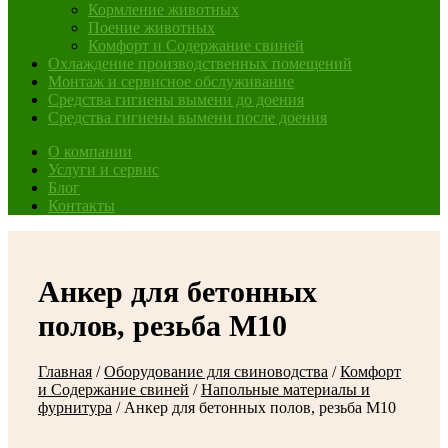
Кормление животных
Поение животных
Комфорт и Содержание свиней
Охлаждение производственных помещений
Монтаж и сервисное обслуживание
Средства гигиены вымени до доения
Средства гигиены вымени после доения
О компании
Услуги и сервис
Блог
Контакты
Анкер для бетонных
полов, резьба М10
Главная
/
Оборудование для свиноводства
/
Комфорт
и Содержание свиней
/
Напольные материалы и
фурнитура
/
Анкер для бетонных полов, резьба М10