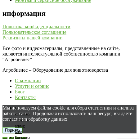
Монтаж и сервисное обслуживание
информация
Политика конфиденциальности
Пользовательское соглашение
Реквизиты нашей компании
Все фото и видеоматериалы, представленные на сайте,
являются интеллектуальной собственностью компании
“Агробизнес”
Агробизнес – Оборудование для животноводства
О компании
Услуги и сервис
Блог
Контакты
Мы используем файлы cookie для сбора статистики и анализа
О
работы сайта. Продолжая использовать наш ресурс, вы даете
компании
согласие на обработку данных
Услуги и
сервис
Принять
Блог
Контакты