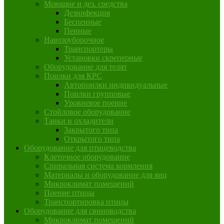
Моющие и дез. средства
Дезинфекция
Беспенные
Пенные
Навозоуборочное
Транспортеры
Установки скреперные
Оборудование для телят
Поилки для КРС
Автопоилки индивидуальные
Поилки групповые
Уровневое поение
Стойловое оборудование
Танки и охладители
Закрытого типа
Открытого типа
Оборудование для птицеводства
Клеточное оборудование
Спиральная система кормления
Материалы и оборудование для яиц
Микроклимат помещений
Поение птицы
Транспортировка птицы
Оборудование для свиноводства
Микроклимат помещений