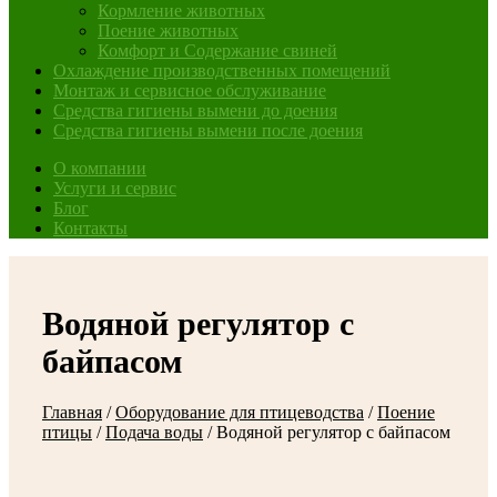
Кормление животных
Поение животных
Комфорт и Содержание свиней
Охлаждение производственных помещений
Монтаж и сервисное обслуживание
Средства гигиены вымени до доения
Средства гигиены вымени после доения
О компании
Услуги и сервис
Блог
Контакты
Водяной регулятор с
байпасом
Главная
/
Оборудование для птицеводства
/
Поение
птицы
/
Подача воды
/
Водяной регулятор с байпасом