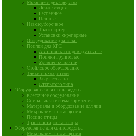
Моющие и дез. средства
Дезинфекция
Беспенные
Пенные
Навозоуборочное
Транспортеры
Установки скреперные
Оборудование для телят
Поилки для КРС
Автопоилки индивидуальные
Поилки групповые
Уровневое поение
Стойловое оборудование
Танки и охладители
Закрытого типа
Открытого типа
Оборудование для птицеводства
Клеточное оборудование
Спиральная система кормления
Материалы и оборудование для яиц
Микроклимат помещений
Поение птицы
Транспортировка птицы
Оборудование для свиноводства
Микроклимат помещений