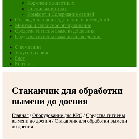
Кормление животных
Поение животных
Комфорт и Содержание свиней
Охлаждение производственных помещений
Монтаж и сервисное обслуживание
Средства гигиены вымени до доения
Средства гигиены вымени после доения
О компании
Услуги и сервис
Блог
Контакты
Стаканчик для обработки
вымени до доения
Главная
/
Оборудование для КРС
/
Средства гигиены
вымени до доения
/
Стаканчик для обработки вымени
до доения