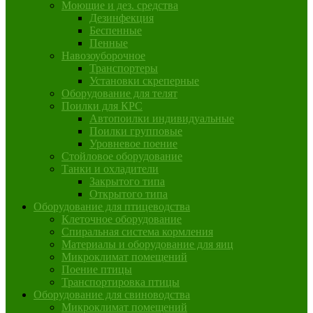
Моющие и дез. средства
Дезинфекция
Беспенные
Пенные
Навозоуборочное
Транспортеры
Установки скреперные
Оборудование для телят
Поилки для КРС
Автопоилки индивидуальные
Поилки групповые
Уровневое поение
Стойловое оборудование
Танки и охладители
Закрытого типа
Открытого типа
Оборудование для птицеводства
Клеточное оборудование
Спиральная система кормления
Материалы и оборудование для яиц
Микроклимат помещений
Поение птицы
Транспортировка птицы
Оборудование для свиноводства
Микроклимат помещений