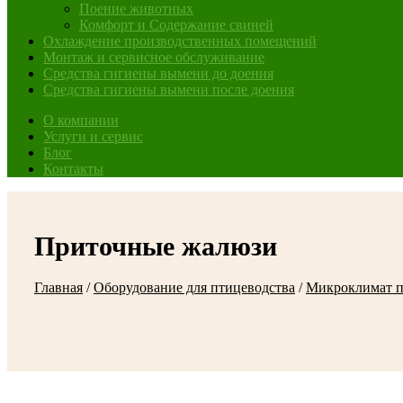
Поение животных
Комфорт и Содержание свиней
Охлаждение производственных помещений
Монтаж и сервисное обслуживание
Средства гигиены вымени до доения
Средства гигиены вымени после доения
О компании
Услуги и сервис
Блог
Контакты
Приточные жалюзи
Главная
/
Оборудование для птицеводства
/
Микроклимат 