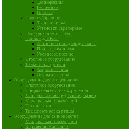
Дезинфекция
Беспенные
Пенные
Навозоуборочное
Транспортеры
Установки скреперные
Оборудование для телят
Поилки для КРС
Автопоилки индивидуальные
Поилки групповые
Уровневое поение
Стойловое оборудование
Танки и охладители
Закрытого типа
Открытого типа
Оборудование для птицеводства
Клеточное оборудование
Спиральная система кормления
Материалы и оборудование для яиц
Микроклимат помещений
Поение птицы
Транспортировка птицы
Оборудование для свиноводства
Микроклимат помещений
Кормление животных