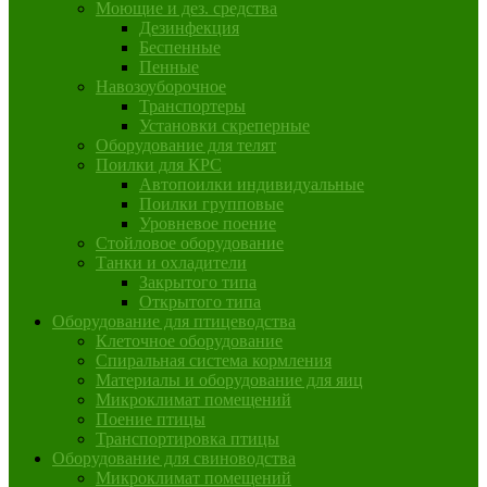
Моющие и дез. средства
Дезинфекция
Беспенные
Пенные
Навозоуборочное
Транспортеры
Установки скреперные
Оборудование для телят
Поилки для КРС
Автопоилки индивидуальные
Поилки групповые
Уровневое поение
Стойловое оборудование
Танки и охладители
Закрытого типа
Открытого типа
Оборудование для птицеводства
Клеточное оборудование
Спиральная система кормления
Материалы и оборудование для яиц
Микроклимат помещений
Поение птицы
Транспортировка птицы
Оборудование для свиноводства
Микроклимат помещений