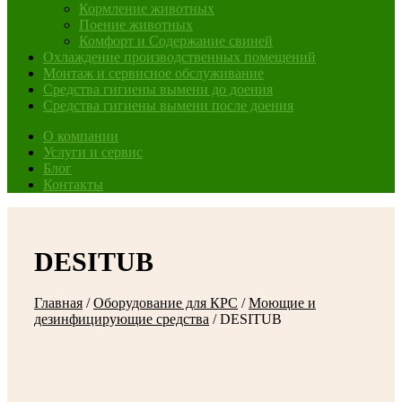
Кормление животных
Поение животных
Комфорт и Содержание свиней
Охлаждение производственных помещений
Монтаж и сервисное обслуживание
Средства гигиены вымени до доения
Средства гигиены вымени после доения
О компании
Услуги и сервис
Блог
Контакты
DESITUB
Главная
/
Оборудование для КРС
/
Моющие и
дезинфицирующие средства
/
DESITUB