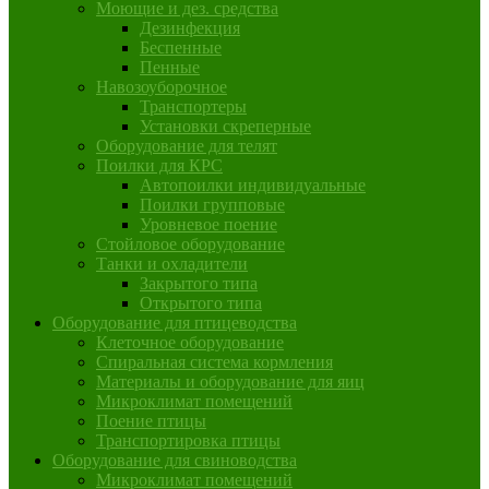
Моющие и дез. средства
Дезинфекция
Беспенные
Пенные
Навозоуборочное
Транспортеры
Установки скреперные
Оборудование для телят
Поилки для КРС
Автопоилки индивидуальные
Поилки групповые
Уровневое поение
Стойловое оборудование
Танки и охладители
Закрытого типа
Открытого типа
Оборудование для птицеводства
Клеточное оборудование
Спиральная система кормления
Материалы и оборудование для яиц
Микроклимат помещений
Поение птицы
Транспортировка птицы
Оборудование для свиноводства
Микроклимат помещений