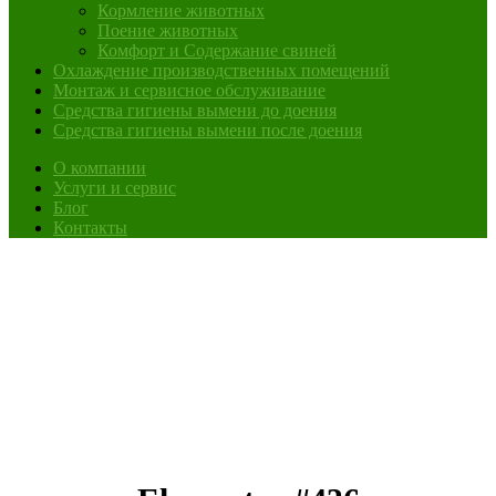
Кормление животных
Поение животных
Комфорт и Содержание свиней
Охлаждение производственных помещений
Монтаж и сервисное обслуживание
Средства гигиены вымени до доения
Средства гигиены вымени после доения
О компании
Услуги и сервис
Блог
Контакты